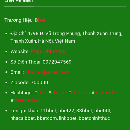
LIÊN HỆ BBET
Thương Hiệu:
B
Bet
Địa Chỉ: 1/98 Đ. Vũ Trọng Phụng, Thanh Xuân Trung,
Thanh Xuân, Hà Nội, Việt Nam
Website:
https://bbet.tel/
Số Điện Thoại: 0972947569
Email:
bbet.tel@gmail.com
Zipcode: 700000
Hashtags: #
bbet
#
bbettel
#
bbetclub
#
casinobbet
#
bbetthethao
Tên gọi khác: 11bbet, bbet22, 33bbet, bbet44,
nhacaibbet, bbetcom, linkbbet, bbetchinhthuc