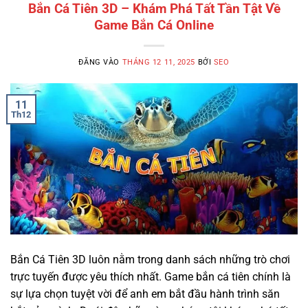
Bắn Cá Tiên 3D – Khám Phá Tất Tần Tật Về
Game Bắn Cá Online
ĐĂNG VÀO
THÁNG 12 11, 2025
BỞI
SEO
11
Th12
Bắn Cá Tiên 3D luôn nằm trong danh sách những trò chơi
trực tuyến được yêu thích nhất. Game bắn cá tiên chính là
sự lựa chọn tuyệt vời để anh em bắt đầu hành trình săn