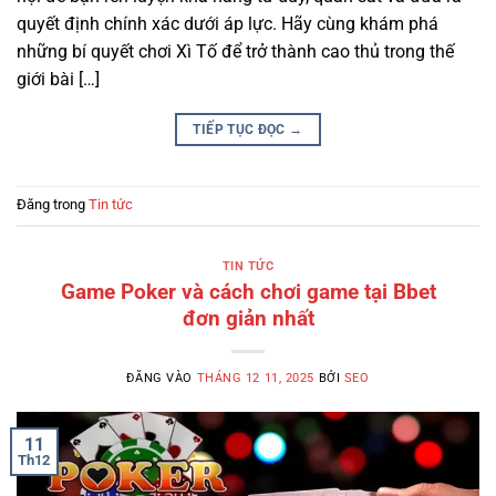
quyết định chính xác dưới áp lực. Hãy cùng khám phá
những bí quyết chơi Xì Tố để trở thành cao thủ trong thế
giới bài […]
TIẾP TỤC ĐỌC
→
Đăng trong
Tin tức
TIN TỨC
Game Poker và cách chơi game tại Bbet
đơn giản nhất
ĐĂNG VÀO
THÁNG 12 11, 2025
BỞI
SEO
11
Th12